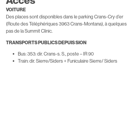
Accès
VOITURE
Des places sont disponibles dans le parking Crans-Cry d’er
(Route des Téléphériques 3963 Crans-Montana), à quelques
pas de la Summit Clinic.
TRANSPORTS PUBLICS DEPUIS SION
Bus: 353: dir. Crans-s. S., poste – IR 90
Train: dir. Sierre/Siders + Funiculaire Sierre/ Siders
SMC dir. Montana Gare + SMC bus Ligne 1 dir.
Téléphérique.
TRANSPORTS PUBLICS DEPUIS SIERRE
Bus 422: dir. Crans-s. S., téléphérique – Funiculaire
SMC dir. Montana Gare + SMC bus Ligne 1 dir.
Téléphérique.