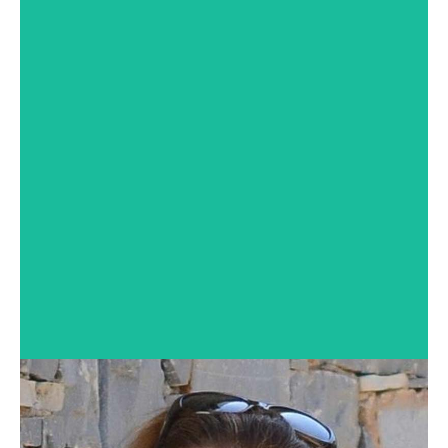
Dr. Marc-André
Schlapfer
Directeur opérationnel adjoint Spécialiste en
anesthésie, FMH